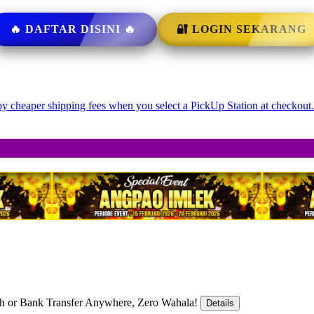
🔥 DAFTAR DISINI 🔥
🔐 LOGIN SEKARANG
y cheaper shipping fees when you select a PickUp Station at checkout.
h or Bank Transfer Anywhere, Zero Wahala!
Details