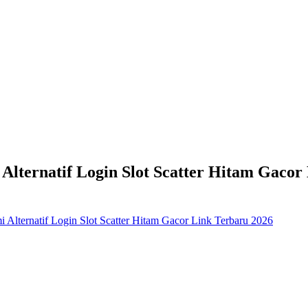
Alternatif Login Slot Scatter Hitam Gacor
 Alternatif Login Slot Scatter Hitam Gacor Link Terbaru 2026