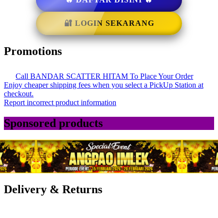
🔐 LOGIN SEKARANG
Promotions
Call BANDAR SCATTER HITAM To Place Your Order
Enjoy cheaper shipping fees when you select a PickUp Station at
checkout.
Report incorrect product information
Sponsored products
Delivery & Returns