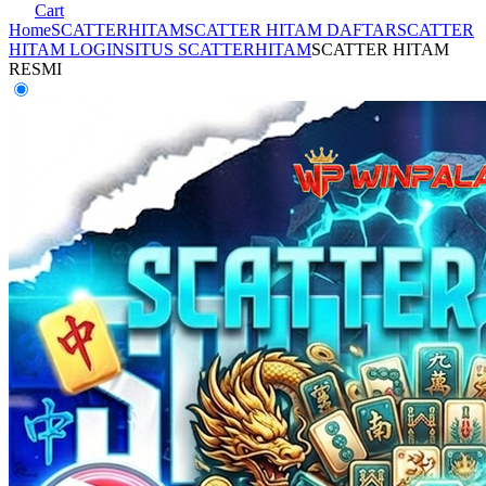
Cart
Home
SCATTERHITAM
SCATTER HITAM DAFTAR
SCATTER
HITAM LOGIN
SITUS SCATTERHITAM
SCATTER HITAM
RESMI