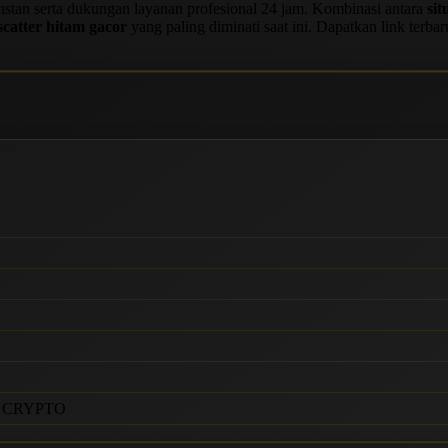
 instan serta dukungan layanan profesional 24 jam. Kombinasi antara
sit
 scatter hitam gacor
yang paling diminati saat ini. Dapatkan link terba
✔ CRYPTO