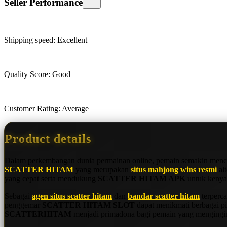
Seller Performance
Shipping speed:
Excellent
Quality Score:
Good
Customer Rating:
Average
Product details
Dalam perkembangan dunia permainan online, pemain semakin menca
SCATTER HITAM
yang merupakan
situs mahjong wins resmi
alt
yang cepat serta mendukung
SCATTER HITAM APK
untuk kenya
Sebagai
agen situs scatter hitam
dan
bandar scatter hitam
terperc
penggemar
SCATTER HITAM SLOT
dapat menikmati berbagai pi
SCATTERHITAM
menjadi primadona bagi pemain yang mengingin