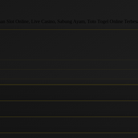
ot Online, Live Casino, Sabung Ayam, Toto Togel Online Terbesa