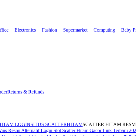
fice
Electronics
Fashion
Supermarket
Computing
Baby P
rder
Returns & Refunds
HITAM LOGIN
SITUS SCATTERHITAM
SCATTER HITAM RESM