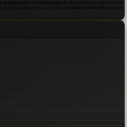
us mahjong slot
,
slot mahjong gacor
, dan kemudahan akses melalui
ru 2026 dan rasakan sensasi bermain di
bandar scatter hitam
terbaik