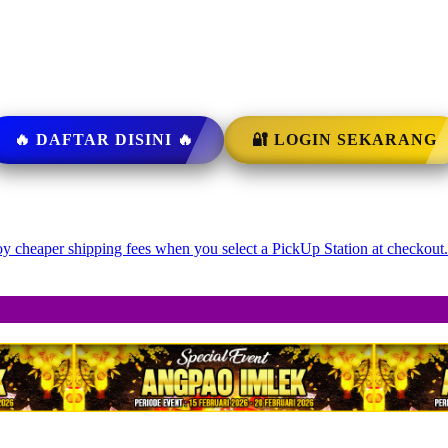
🔥 DAFTAR DISINI 🔥
🔐 LOGIN SEKARANG
y cheaper shipping fees when you select a PickUp Station at checkout.