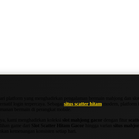
ri platform yang menghadirkan pengalaman bermain mahjong dan slot 
ernatif login terpercaya. Sebagai
situs scatter hitam
modern, platform 
manan bermain di perangkat mobile.
aya, kami menghadirkan koleksi
slot mahjong gacor
dengan fitur
scat
lihan game dari
Slot Scatter Hitam Gacor
hingga varian
situs mahjon
kan kemenangan konsisten setiap hari.