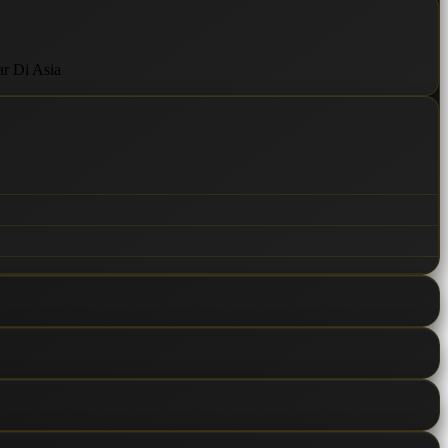
r Di Asia