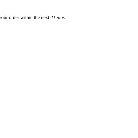
your order within the next
41mins